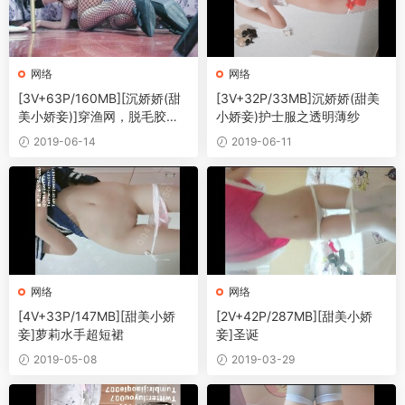
网络
网络
[3V+63P/160MB][沉娇娇(甜
[3V+32P/33MB]沉娇娇(甜美
美小娇妾)]穿渔网，脱毛胶把
小娇妾)护士服之透明薄纱
下体都撕红了
2019-06-14
2019-06-11
网络
网络
[4V+33P/147MB][甜美小娇
[2V+42P/287MB][甜美小娇
妾]萝莉水手超短裙
妾]圣诞
2019-05-08
2019-03-29