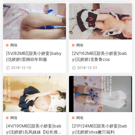
网络
网络
[5V/82MB][甜美小娇妾]baby
[2V/162MB][甜美小娇妾]bab
(沈娇娇)雷姆幼年和服
y(沉娇娇)克鲁鲁cos
2018-12-10
2018-12-01
网络
网络
[4V/190MB][甜美小娇妾]bab
[21P/24MB][甜美小娇妾]bab
y(沈娇娇)岛风妹妹【站长推
y(沈娇娇)dva嫩穴福利