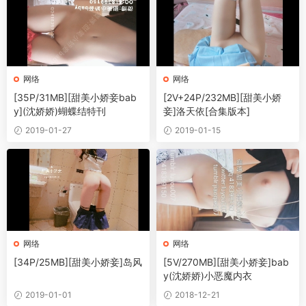
网络
网络
[35P/31MB][甜美小娇妾bab
[2V+24P/232MB][甜美小娇
y](沈娇娇)蝴蝶结特刊
妾]洛天依[合集版本]
2019-01-27
2019-01-15
网络
网络
[34P/25MB][甜美小娇妾]岛风
[5V/270MB][甜美小娇妾]bab
y(沈娇娇)小恶魔内衣
2019-01-01
2018-12-21