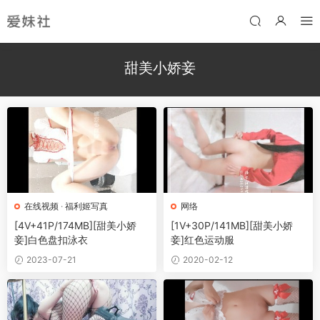
甜美小娇妾
在线视频
·
福利姬写真
网络
[4V+41P/174MB][甜美小娇
[1V+30P/141MB][甜美小娇
妾]白色盘扣泳衣
妾]红色运动服
2023-07-21
2020-02-12